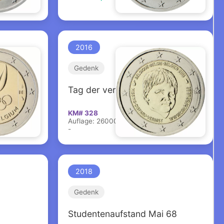
2016
Gedenk
Tag der vermissten Kinder
KM# 328
Auflage: 260000
-
2018
Gedenk
Studentenaufstand Mai 68