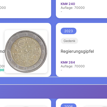
KM# 240
0000
Auflage: 70000
-
2023
Gedenk
Andorra
Regierungsgipfel
KM# 264
0000
Auflage: 70000
,00 €
-
2006