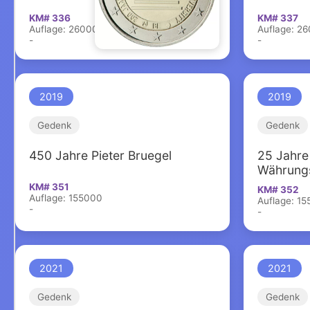
KM# 336
KM# 337
Auflage: 260000
Auflage: 2
-
-
2019
2019
Gedenk
Gedenk
450 Jahre Pieter Bruegel
25 Jahre
Währungs
KM# 351
KM# 352
Auflage: 155000
Auflage: 1
-
-
2021
2021
Gedenk
Gedenk