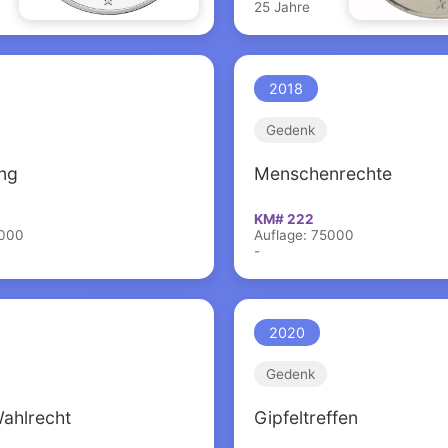
25 Jahre
2018
Gedenk
ng
Menschenrechte
KM# 222
5000
Auflage: 75000
-
2020
Gedenk
ahlrecht
Gipfeltreffen