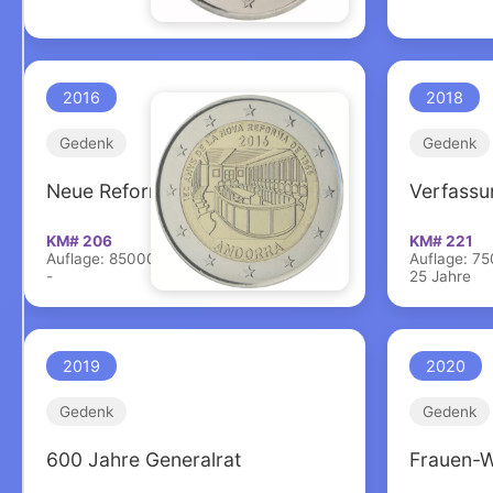
2016
2018
Gedenk
Gedenk
Neue Reformen
Verfassu
KM# 206
KM# 221
Auflage: 85000
Auflage: 7
-
25 Jahre
2019
2020
Gedenk
Gedenk
600 Jahre Generalrat
Frauen-W