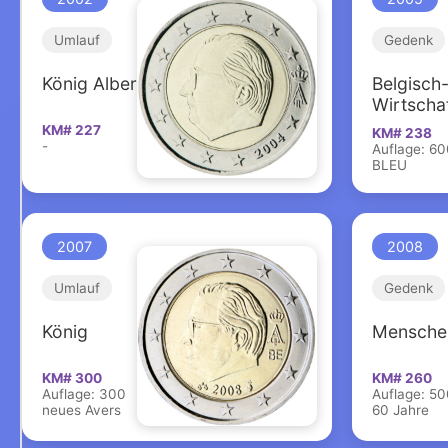
Umlauf
Gedenk
König Albert II.
Belgisch
Wirtscha
KM# 227
KM# 238
-
Auflage: 6
BLEU
2007
2008
Umlauf
Gedenk
König
Mensche
KM# 300
KM# 260
Auflage: 300
Auflage: 5
neues Avers
60 Jahre