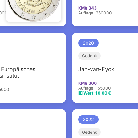
KM# 343
60000
Auflage: 260000
-
2020
Gedenk
 Europäisches
Jan-van-Eyck
institut
KM# 360
Auflage: 155000
55000
💶 Wert: 10,00 €
2022
Gedenk