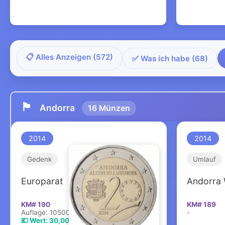
📋 Alles Anzeigen (572)
✅ Was ich habe (68)
🏴
Andorra
16 Münzen
2014
2014
Gedenk
Umlauf
Europarat
Andorra
KM# 190
KM# 189
Auflage: 105000
-
💶 Wert: 30,00 €