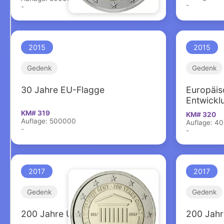
-
-
2015
2015
Gedenk
Gedenk
30 Jahre EU-Flagge
Europäis
Entwickl
KM# 319
KM# 320
Auflage: 500000
Auflage: 4
-
-
2017
2017
Gedenk
Gedenk
200 Jahre Universität Gent
200 Jahre