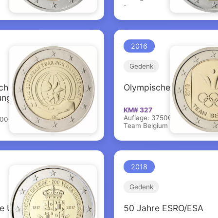
-
2016
Gedenk
ches Jahr für
Olympische Spiele Rio
ung
KM# 327
Auflage: 375000
00000
Team Belgium
2018
Gedenk
 Universität Lüttich
50 Jahre ESRO/ESA