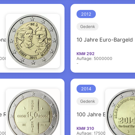
2012
Gedenk
onaler Frauentag
10 Jahre Euro-Bargeld
KM# 292
000000
Auflage: 5000000
-
2014
Gedenk
e Rotes Kreuz
100 Jahre Erster Weltk
KM# 310
50000
Auflage: 1750000