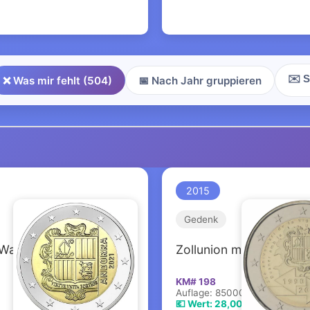
✉️ S
❌ Was mir fehlt (504)
📅 Nach Jahr gruppieren
2015
Gedenk
 Wappen
Zollunion mit EU
KM# 198
Auflage: 85000
💶 Wert: 28,00 €