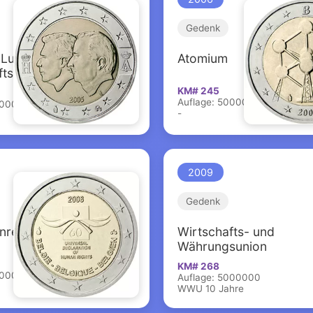
Gedenk
-Luxemburgische
Atomium
ftsunion
KM# 245
Auflage: 5000000
000000
-
2009
Gedenk
nrechte
Wirtschafts- und
Währungsunion
KM# 268
000000
Auflage: 5000000
WWU 10 Jahre