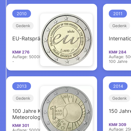
2010
2011
Gedenk
Gedenk
EU-Ratspräsidentschaft
Internati
KM# 276
KM# 284
Auflage: 5000000
Auflage: 5
-
100 Jahre
2013
2014
Gedenk
Gedenk
100 Jahre Königliches
150 Jahr
Meteorologisches Institut
KM# 309
KM# 301
Auflage: 2
Auflage: 5000000