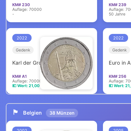
KM# 230
KM# 239
Auflage: 70000
Auflage: 7
-
50 Jahre
2022
2022
Gedenk
Gedenk
Karl der Große
Euro in 
KM# A1
KM# 256
Auflage: 70000
Auflage: 7
💶 Wert: 21,00 €
💶 Wert: 21
🏴
Belgien
38 Münzen
2002
2005