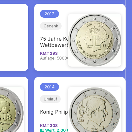
2012
Gedenk
75 Jahre Königin-Elisabeth-
Wettbewerb
KM# 293
Auflage: 5000000
-
2014
Umlauf
rieg
König Philippe
KM# 308
💶 Wert: 2,00 €